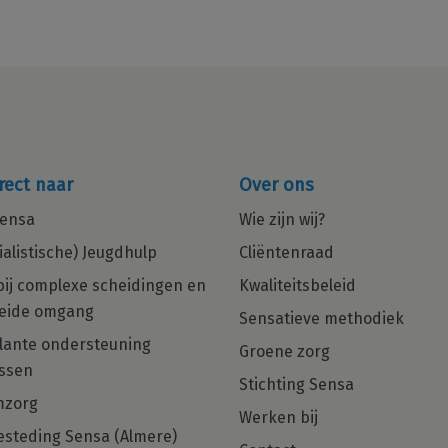
rect naar
Over ons
ensa
Wie zijn wij?
ialistische) Jeugdhulp
Cliëntenraad
bij complexe scheidingen en
Kwaliteitsbeleid
eide omgang
Sensatieve methodiek
in
Multiculturele Basis Psycholoog
ante ondersteuning
Groene zorg
ng
met een zorgHART en net dat
ssen
beetje extra gezocht voor Regio
Stichting Sensa
Den Haag, Rotterdam en Almere!
mzorg
Werken bij
steding Sensa (Almere)
Ben jij die Basis Psycholoog met