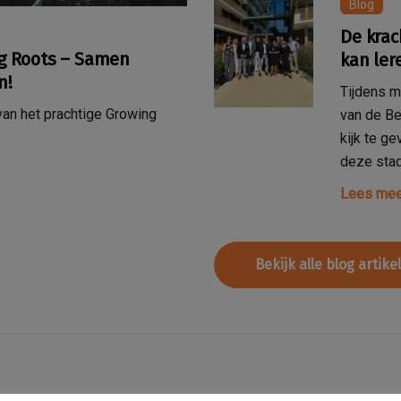
Blog
De krac
ng Roots – Samen
kan ler
n!
Tijdens m
 van het prachtige Growing
van de Be
kijk te g
deze stad
Lees mee
Bekijk alle blog artike