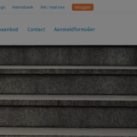
ogs
Kennisbank
Bel / mail ons
Inloggen
paanbod
Contact
Aanmeldformulier