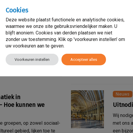
Nieuws
Cookies
Nieuws
Deze website plaatst functionele en analytische cookies,
waarmee we onze site gebruiksvriendelijker maken. U
andschap
Onze If
blijft anoniem. Cookies van derden plaatsen we niet
Neude w
zonder uw toestemming. Klik op 'voorkeuren instellen' om
rginstelling die zich richt
uw voorkeuren aan te geven.
or volwassenen, jeugdzorg,
Onder het
Diversite
Voorkeuren instellen
Accepteer alles
om te luis
Lees mee
Nieuws
atiek in
 – Hoe kunnen we
Uitnodi
Wij nodig
he groepen, op zowel sociaal-
met ons a
tureel gebied, lijken toe te
een bijzo