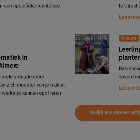
n een specifieke ruimtelijke
te Utrecht
Lees mee
Nieuws
Leerli
ematiek in
planten
 Almere
Basisscho
morele vreugde meer
november
 kan zich meester van je maken
Lees mee
ch werkelijk kunnen opofferen
Bekijk alle nieuws art