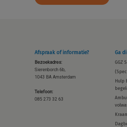
Afspraak of informatie?
Ga di
Bezoekadres:
GGZ S
Sierenborch 6b,
(Spec
1043 BA Amsterdam
Hulp 
begel
Telefoon:
ocial
Kraamzorg – Kraamverzorgende 
Ambul
085 273 32 63
orp,
de regio Amsterdam en omgevi
volwa
 of
Word jij onze nieuwe collega voor de
Kraa
regio Noord-Holland?
Dagbe
met