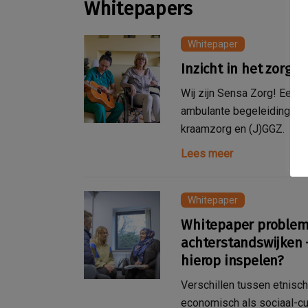
Whitepapers
Whitepaper
Inzicht in het zorgl
Wij zijn Sensa Zorg! Een zo
ambulante begeleiding vo
kraamzorg en (J)GGZ.
Lees meer
Whitepaper
Whitepaper problem
achterstandswijken
hierop inspelen?
Verschillen tussen etnisc
economisch als sociaal-cul