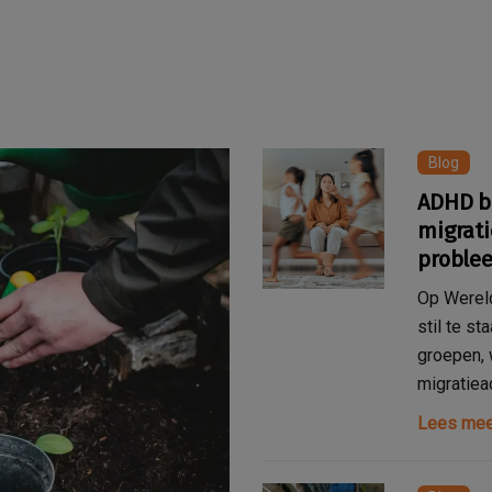
Blog
ADHD b
migrati
proble
Op Wereld
stil te st
groepen,
migratiea
Lees mee