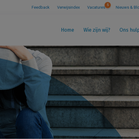
5
Feedback
Verwijsindex
Vacatures
Nieuws & Bl
Home
Wie zijn wij?
Ons hul