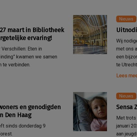
Nieuws
27 maart in Bibliotheek
Uitnodi
getelijke ervaring!
Wij nodig
 Verschillen: Eten in
met ons a
erbinding” kwamen we samen
een bijzo
n te verbinden.
te Utrecht
Lees mee
Nieuws
ewoners en genodigden
Sensa Z
 in Den Haag
Met trots
eft sinds donderdag 9
januari 2
orest.
aan jeugd