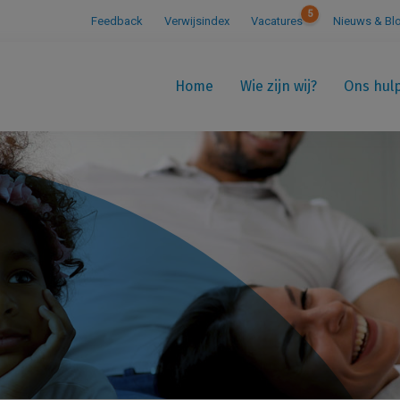
5
Feedback
Verwijsindex
Vacatures
Nieuws & Bl
Home
Wie zijn wij?
Ons hul