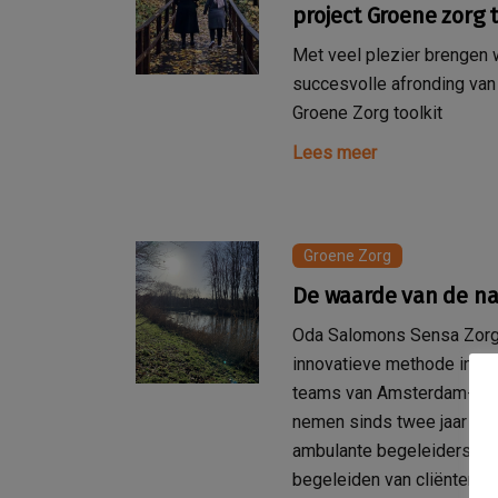
project Groene zorg t
Met veel plezier brengen 
succesvolle afronding van 
Groene Zorg toolkit
Lees meer
Groene Zorg
De waarde van de na
Oda Salomons Sensa Zorg 
innovatieve methode in de
teams van Amsterdam-Ams
nemen sinds twee jaar cli
ambulante begeleiders volg
begeleiden van cliënten in 