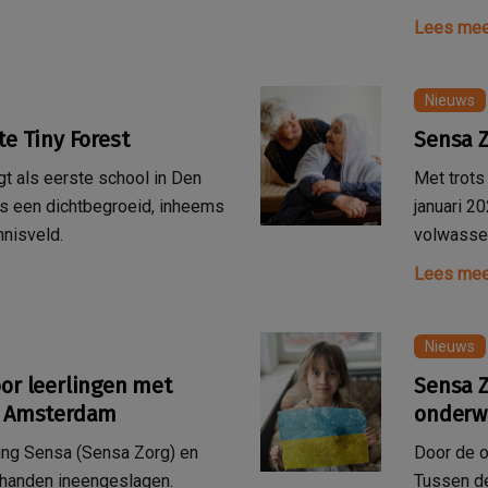
Lees mee
Nieuws
te Tiny Forest
Sensa Z
gt als eerste school in Den
Met trots
 is een dichtbegroeid, inheems
januari 2
nnisveld.
volwasse
Lees mee
Nieuws
oor leerlingen met
Sensa Z
in Amsterdam
onderwi
ting Sensa (Sensa Zorg) en
Door de o
 handen ineengeslagen.
Tussen de