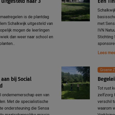
 uitgesteld naar 3
Een Tin
Schalkwij
maatregelen is de plantdag
basissch
rlem Schalkwijk uitgesteld van
met Sensa
 Hopelijk mogen de leerlingen
IVN Natuu
wiek dan weer naar school en
Stichting
lanten...
sponsoren
Lees mee
Groene Z
 aan bij Social
Begelei
nd
Tot rust 
al ondernemerschap een van
zelfzorg 
den. Met de specialistische
verschil 
te ondersteuning die Sensa
waarom wa
s de maatschappelijke missie
Verkleine