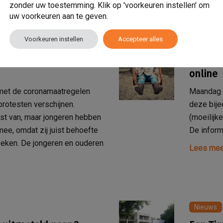
zonder uw toestemming. Klik op 'voorkeuren instellen' om
uw voorkeuren aan te geven.
Voorkeuren instellen
Accepteer alles
jeugd
Nieuws
en met de avondklok
Ouderb
online
met de coronamaatregelen
Maandag 1
rotesten verschijnen.
deze bije
st van, maar jongeren hebben
(moeilijke
ee, omdat zij juist behoefte
De informa
oeken. De jongeren en ouderen
Lees mee
Nieuws