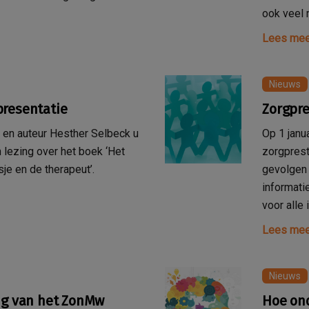
ook veel 
Lees mee
Nieuws
presentatie
Zorgpr
 en auteur Hesther Selbeck u
Op 1 janu
n lezing over het boek ‘Het
zorgprest
je en de therapeut’.
gevolgen 
informati
voor alle 
Lees mee
Nieuws
ng van het ZonMw
Hoe ond