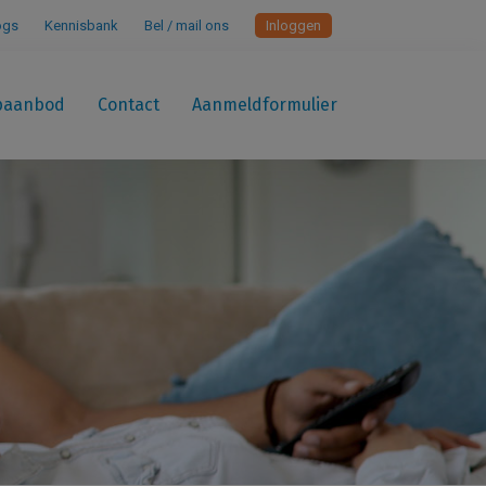
ogs
Kennisbank
Bel / mail ons
Inloggen
paanbod
Contact
Aanmeldformulier