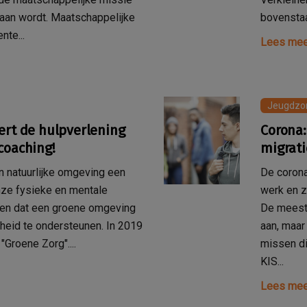
daan wordt. Maatschappelijke
bovenstaa
nte...
Lees mee
Jeugdzo
ert de hulpverlening
Corona:
coaching!
migrat
en natuurlijke omgeving een
De corona
onze fysieke en mentale
werk en z
ven dat een groene omgeving
De meeste
heid te ondersteunen. In 2019
aan, maa
"Groene Zorg"....
missen di
KIS...
Lees mee