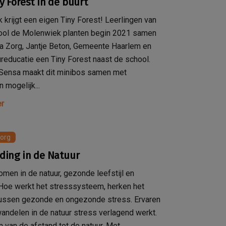
y Forest in de buurt
k krijgt een eigen Tiny Forest! Leerlingen van
ool de Molenwiek planten begin 2021 samen
 Zorg, Jantje Beton, Gemeente Haarlem en
reducatie een Tiny Forest naast de school.
 Sensa maakt dit minibos samen met
 mogelijk...
r
org
ding in de Natuur
komen in de natuur, gezonde leefstijl en
Hoe werkt het stresssysteem, herken het
tussen gezonde en ongezonde stress. Ervaren
ndelen in de natuur stress verlagend werkt.
n van de afstand tot de natuur. Met