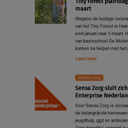
Tiny Forest plantdag
maart
Wegens de huidige corona
van het Tiny Forest in Haa
eind januari naar 3 maart.
van basisschool De Molen
kunnen ze helpen met het p
Lees meer
Groene Zorg
Sensa Zorg sluit zich
Enterprise Nederla
Voor Sensa Zorg is socia
de belangrijkste kernwaar
jeugdhulp, ggz en ambulan
Zorg dagelijks verleent i