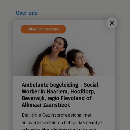
Over ons
Wie zijn wij?
Cliëntenraad
Kwaliteitsbeleid
Sensatieve methodiek
Groene zorg
Stichting Sensa
Werken bij
Ambulante begeleiding – Social
Contact
Worker in Haarlem, Hoofdorp,
Beverwijk, regio Flevoland of
Alkmaar Zaanstreek
Ben jij die Gezinsprofessional met
hulpverlenershart en heb je daarnaast je