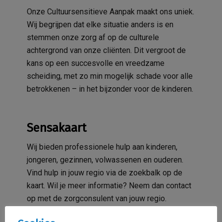
Onze Cultuursensitieve Aanpak maakt ons uniek.
Wij begrijpen dat elke situatie anders is en
stemmen onze zorg af op de culturele
achtergrond van onze cliënten. Dit vergroot de
kans op een succesvolle en vreedzame
scheiding, met zo min mogelijk schade voor alle
betrokkenen – in het bijzonder voor de kinderen.
Sensakaart
Wij bieden professionele hulp aan kinderen,
jongeren, gezinnen, volwassenen en ouderen.
Vind hulp in jouw regio via de zoekbalk op de
kaart. Wil je meer informatie? Neem dan contact
op met de zorgconsulent van jouw regio.