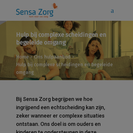
Hulp bij complexe scheidingen en
begeleide omgang
Home
Ons hulpaanbod
>
>
Hulp bij complexe scheidingen en begeleide
omgang
Bij Sensa Zorg begrijpen we hoe
ingrijpend een echtscheiding kan zijn,
zeker wanneer er complexe situaties
ontstaan. Ons doel is om ouders en
kinderen te ondersteunen in deze