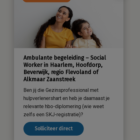
Cliëntenraad
Kwaliteitsbeleid
Sensatieve methodiek
Groene zorg
Stichting Sensa
Werken bij
Ambulante begeleiding – Social
Contact
Worker in Haarlem, Hoofdorp,
Beverwijk, regio Flevoland of
Alkmaar Zaanstreek
Ben jij die Gezinsprofessional met
hulpverlenershart en heb je daarnaast je
relevante hbo-diplomering (wie weet
zelfs een SKJ-registratie)?
Solliciteer direct