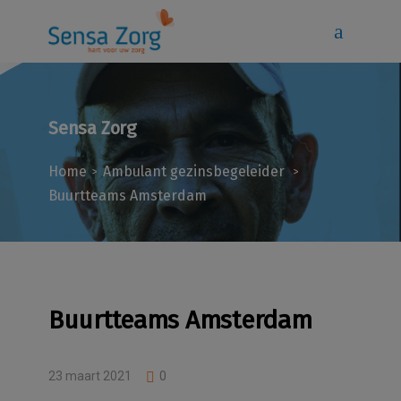
Sensa Zorg
Home
Ambulant gezinsbegeleider
>
>
Buurtteams Amsterdam
Buurtteams Amsterdam
23 maart 2021
0