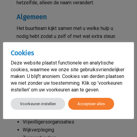
hetzelfde, alleen de naam verandert.
Algemeen
Het buurtteam kijkt samen met u welke hulp u
nodig hebt zodat u zelf of met wat extra steun
weer verder kunt. Daarom werkt een buurtteam
Cookies
ook samen met veel andere organisaties in de
buurt.
Deze website plaatst functionele en analytische
cookies, waarmee we onze site gebruiksvriendelijker
Bijvoorbeeld met:
maken. U blijft anoniem. Cookies van derden plaatsen
Ouder- en Kindteams
we niet zonder uw toestemming. Klik op 'voorkeuren
instellen' om uw voorkeuren aan te geven.
Huisartsen
Geestelijke gezondheidszorg
Voorkeuren instellen
Accepteer alles
Woningcorporaties
Bewonersgroepen
Vrijwilligersorganisaties
Wijkverpleging