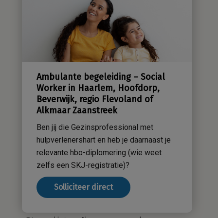
Kwaliteitsbeleid
Sensatieve methodiek
Groene zorg
Stichting Sensa
Werken bij
Ambulante begeleiding – Social
Contact
Worker in Haarlem, Hoofdorp,
Beverwijk, regio Flevoland of
Alkmaar Zaanstreek
Ben jij die Gezinsprofessional met
hulpverlenershart en heb je daarnaast je
relevante hbo-diplomering (wie weet
zelfs een SKJ-registratie)?
Solliciteer direct