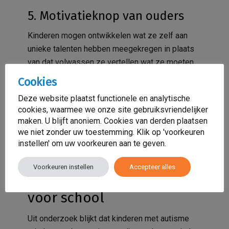
5. Motivatieknop van ouders
Kinderen mogen ontwikkelen wat ze zelf aan
unieke talenten hebben meegekregen in plaats
van dat volwassen ze vertellen wat ze moeten
leren. Bij gedemotiveerd gedrag kan een kind
Cookies
gedrag van zijn ouders weerspiegelen.
Deze website plaatst functionele en analytische
Belangrijk hierbij is dat wij als ouders bij
cookies, waarmee we onze site gebruiksvriendelijker
kindopvoeding
moeten kijken wat wij in ons
maken. U blijft anoniem. Cookies van derden plaatsen
gedrag kunnen veranderen om onze kinderen
we niet zonder uw toestemming. Klik op 'voorkeuren
weer gemotiveerd te kunnen krijgen.
instellen' om uw voorkeuren aan te geven.
Voorkeuren instellen
Accepteer alles
Autistisch kind motiveren
voor school
Uit onderzoek blijkt dat kinderen met autisme