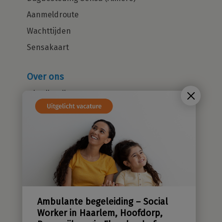
Aanmeldroute
Wachttijden
Sensakaart
Over ons
Wie zijn wij?
Cliëntenraad
Kwaliteitsbeleid
Sensatieve methodiek
Groene zorg
Stichting Sensa
Werken bij
Ambulante begeleiding – Social
Contact
Worker in Haarlem, Hoofdorp,