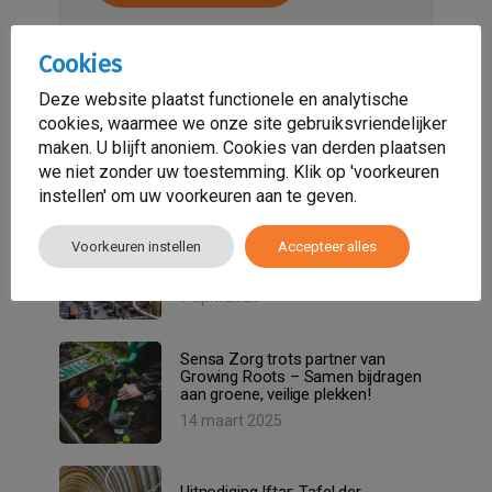
Cookies
Deze website plaatst functionele en analytische
cookies, waarmee we onze site gebruiksvriendelijker
maken. U blijft anoniem. Cookies van derden plaatsen
we niet zonder uw toestemming. Klik op 'voorkeuren
Nieuwsartikelen
instellen' om uw voorkeuren aan te geven.
Onze Iftar-avond op 27 maart in
Voorkeuren instellen
Accepteer alles
Bibliotheek Neude was een
onvergetelijke ervaring!
7 april 2025
Sensa Zorg trots partner van
Growing Roots – Samen bijdragen
aan groene, veilige plekken!
14 maart 2025
Uitnodiging Iftar: Tafel der