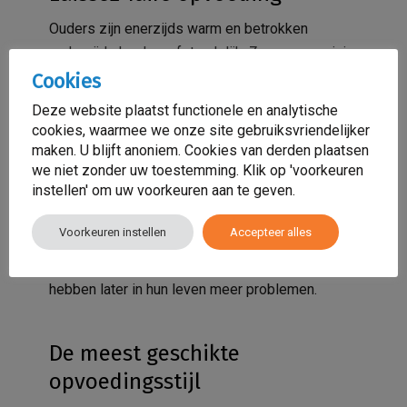
Ouders zijn enerzijds warm en betrokken
anderzijds koel en afstandelijk. Ze geven weinig
aandacht aan het kind, tonen geen interesse,
Cookies
laten veel toe en er worden geen grenzen
Deze website plaatst functionele en analytische
gesteld.
cookies, waarmee we onze site gebruiksvriendelijker
maken. U blijft anoniem. Cookies van derden plaatsen
Nadelen
we niet zonder uw toestemming. Klik op 'voorkeuren
instellen' om uw voorkeuren aan te geven.
De emoties en gevoelens van het kind worden
genegeerd, waardoor het kind het gevoel heeft
Voorkeuren instellen
Accepteer alles
niet echt belangrijk te zijn in het leven van zijn
ouders. Kinderen worden te snel volwassen en
hebben later in hun leven meer problemen.
De meest geschikte
opvoedingsstijl