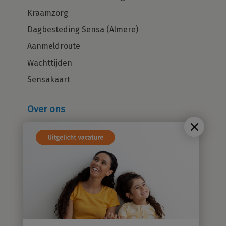
Kraamzorg
Dagbesteding Sensa (Almere)
Aanmeldroute
Wachttijden
Sensakaart
Over ons
Wie zijn wij?
Cliëntenraad
Kwaliteitsbeleid
Sensatieve methodiek
Groene zorg
Stichting Sensa