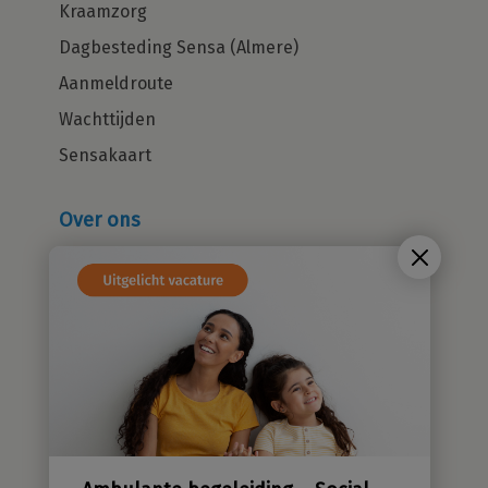
Kraamzorg
Dagbesteding Sensa (Almere)
Aanmeldroute
Wachttijden
Sensakaart
Over ons
Wie zijn wij?
Cliëntenraad
Kwaliteitsbeleid
Sensatieve methodiek
Groene zorg
Stichting Sensa
Werken bij