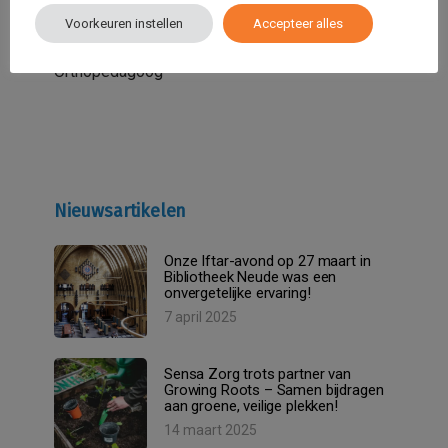
Voorkeuren instellen
Accepteer alles
Tuba Gulbahce
Orthopedagoog
Nieuwsartikelen
Onze Iftar-avond op 27 maart in
Bibliotheek Neude was een
onvergetelijke ervaring!
7 april 2025
Sensa Zorg trots partner van
Growing Roots – Samen bijdragen
aan groene, veilige plekken!
14 maart 2025