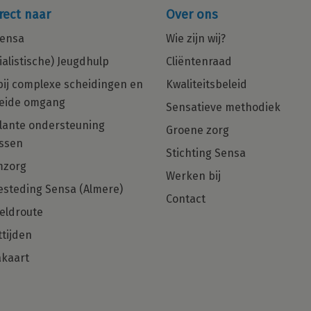
rect naar
Over ons
ensa
Wie zijn wij?
ialistische) Jeugdhulp
Cliëntenraad
bij complexe scheidingen en
Kwaliteitsbeleid
eide omgang
Sensatieve methodiek
in
Multiculturele Basis Psycholoog
ante ondersteuning
Groene zorg
ng
met een zorgHART en net dat
ssen
beetje extra gezocht voor Regio
Stichting Sensa
Den Haag, Rotterdam en Almere!
mzorg
Werken bij
steding Sensa (Almere)
Ben jij die Basis Psycholoog met
Contact
hulpverlenershart dan zijn wij op zoek
eldroute
naar jou!
tijden
kaart
Solliciteer direct