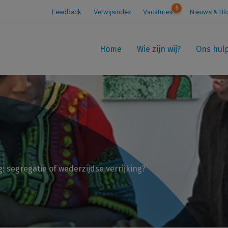
5
Feedback
Verwijsindex
Vacatures
Nieuws & Bl
Home
Wie zijn wij?
Ons hul
g: segregatie of wederzijdse verrijking?