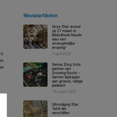
Nieuwsartikelen
Onze Iftar-avond
op 27 maart in
Bibliotheek Neude
was een
onvergetelijke
ervaring!
rs
7 april 2025
en
Sensa Zorg trots
 en
partner van
Growing Roots –
Samen bijdragen
aan groene, veilige
plekken!
14 maart 2025
Uitnodiging Iftar:
Tafel der
verschillen