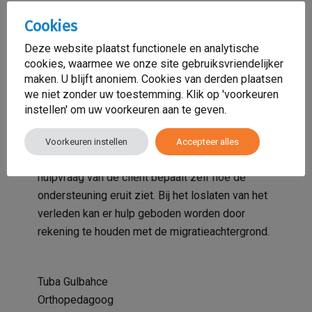
onbedoeld naar voren, waardoor ze ongewenst
Cookies
gedrag van hun kind opvatten als opzettelijk. Een
belast verleden kan het liefdevol opvoeden
Deze website plaatst functionele en analytische
moeilijk maken doordat er breuken zijn ontstaan.
cookies, waarmee we onze site gebruiksvriendelijker
maken. U blijft anoniem. Cookies van derden plaatsen
Hierbij is niet de breuk belangrijk maar het
we niet zonder uw toestemming. Klik op 'voorkeuren
herstel.
instellen' om uw voorkeuren aan te geven.
Met
(specialistisch) Jeugdhulp
van Sensa Zorg
kunnen ouders vragen om ondersteuning en
Voorkeuren instellen
Accepteer alles
begeleiding bij het opvoeden van hun kind. De
hulpvraag van de cliënt bepaalt zelf hoe de
ondersteuning eruit ziet. Bij het loslaten van het
verleden kan er hulp geboden worden door
rekening te houden met de migratieachtergrond.
Tuba Gulbahce
Orthopedagoog