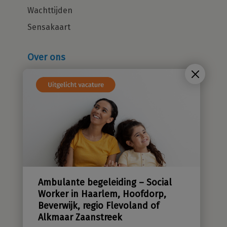
Wachttijden
Sensakaart
Over ons
Wie zijn wij?
Cliëntenraad
Kwaliteitsbeleid
Sensatieve methodiek
Groene zorg
Stichting Sensa
Werken bij
Ambulante begeleiding – Social
Contact
Worker in Haarlem, Hoofdorp,
Beverwijk, regio Flevoland of
Alkmaar Zaanstreek